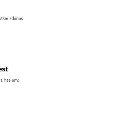
tkie zdanie:
est
 z hasłem: