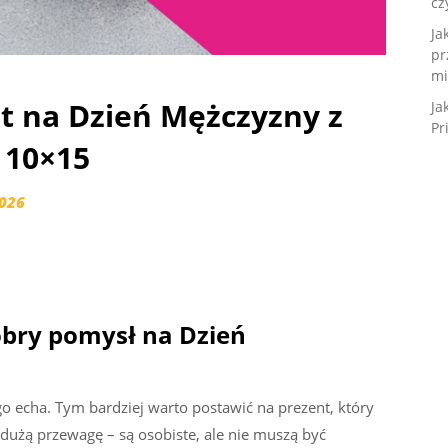
cz
Ja
pr
mi
t na Dzień Mężczyzny z
Ja
Pr
 10×15
2026
obry pomysł na Dzień
o echa. Tym bardziej warto postawić na prezent, który
dużą przewagę – są osobiste, ale nie muszą być