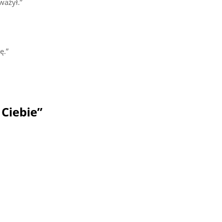
ważył.”
ę.”
Ciebie”