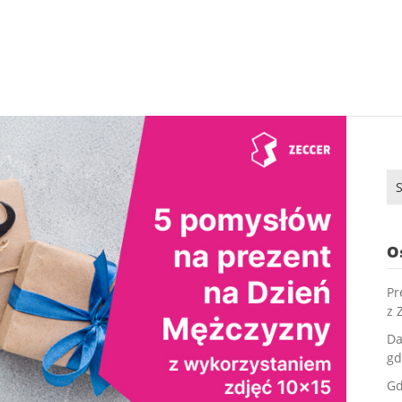
Sz
O
Pr
z 
Da
gd
Gd