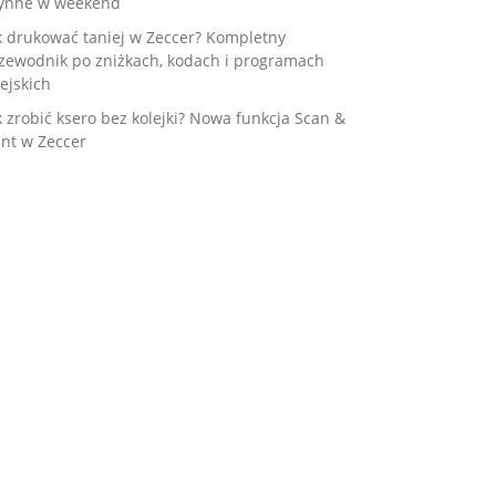
ynne w weekend
k drukować taniej w Zeccer? Kompletny
zewodnik po zniżkach, kodach i programach
ejskich
k zrobić ksero bez kolejki? Nowa funkcja Scan &
int w Zeccer