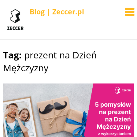
Blog | Zeccer.pl
Tag:
prezent na Dzień
Skip
to
Mężczyzny
content