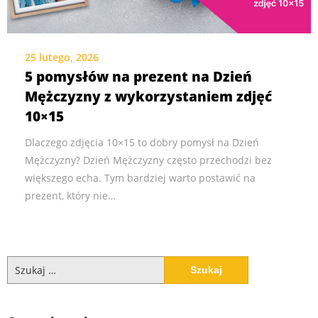
25 lutego, 2026
5 pomysłów na prezent na Dzień
Mężczyzny z wykorzystaniem zdjęć
10×15
Dlaczego zdjęcia 10×15 to dobry pomysł na Dzień
Mężczyzny? Dzień Mężczyzny często przechodzi bez
większego echa. Tym bardziej warto postawić na
prezent, który nie…
Szukaj: