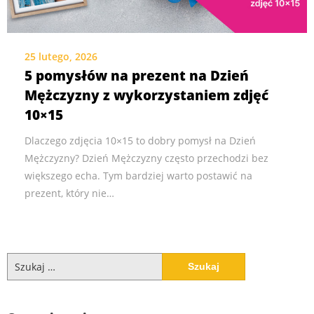
25 lutego, 2026
5 pomysłów na prezent na Dzień
Mężczyzny z wykorzystaniem zdjęć
10×15
Dlaczego zdjęcia 10×15 to dobry pomysł na Dzień
Mężczyzny? Dzień Mężczyzny często przechodzi bez
większego echa. Tym bardziej warto postawić na
prezent, który nie…
Szukaj: