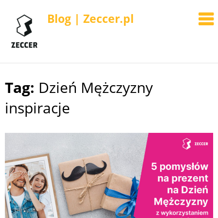
Blog | Zeccer.pl
Tag:
Dzień Mężczyzny
Skip
to
inspiracje
content