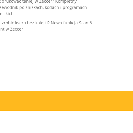
k drukować taniej w Zeccer? Kompletny
zewodnik po zniżkach, kodach i programach
ejskich
k zrobić ksero bez kolejki? Nowa funkcja Scan &
int w Zeccer