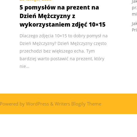
Ja
5 pomysłów na prezent na
pr
mi
Dzień Mężczyzny z
wykorzystaniem zdjęć 10×15
Ja
Pr
Dlaczego zdjęcia 10×15 to dobry pomysł na
Dzień Mężczyzny? Dzień Mężczyzny często
przechodzi bez większego echa. Tym
bardziej warto postawić na prezent, który
nie…
 Powered by
WordPress
&
Writers Blogily Theme