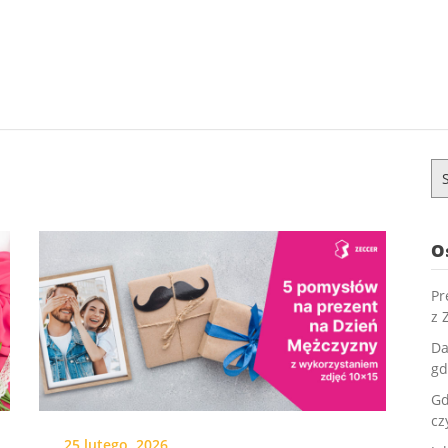
Sz
O
Pr
z 
Da
gd
Gd
cz
25 lutego, 2026