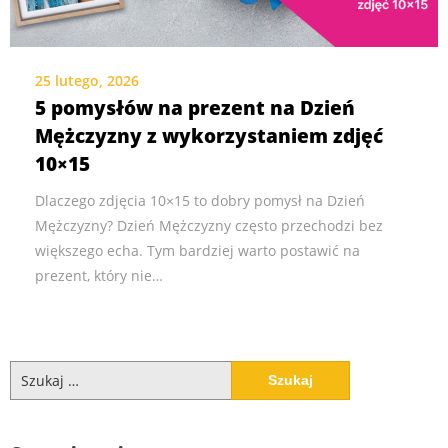
25 lutego, 2026
5 pomysłów na prezent na Dzień
Mężczyzny z wykorzystaniem zdjęć
10×15
Dlaczego zdjęcia 10×15 to dobry pomysł na Dzień
Mężczyzny? Dzień Mężczyzny często przechodzi bez
większego echa. Tym bardziej warto postawić na
prezent, który nie…
Szukaj: