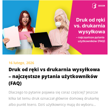
16 lutego, 2026
Druk od ręki vs drukarnia wysyłkowa
– najczęstsze pytania użytkowników
(FAQ)
Dlaczego to pytanie pojawia się coraz częściej? Jeszcze
kilka lat temu druk oznaczał głównie domową drukarkę
albo punkt ksero. Dziś użytkownicy mają do wyboru…