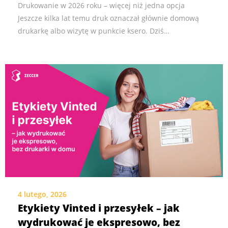
Drukowanie w 2026 roku – więcej niż jedna opcja
Jeszcze kilka lat temu druk oznaczał głównie domową
drukarkę albo wizytę w punkcie ksero. Dziś…
4 lutego, 2026
Etykiety Vinted i przesyłek – jak
wydrukować je ekspresowo, bez