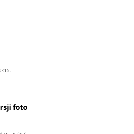
0×15.
sji foto
ia są ważne”