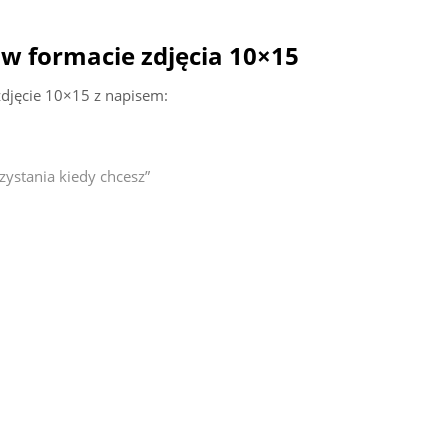
 w formacie zdjęcia 10×15
djęcie 10×15 z napisem:
zystania kiedy chcesz”