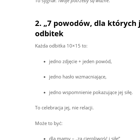
To sygnał:
Twoje potrzeby są ważne
.
2. „7 powodów, dla których 
odbitek
Każda odbitka 10×15 to:
jedno zdjęcie + jeden powód,
jedno hasło wzmacniające,
jedno wspomnienie pokazujące jej siłę.
To celebracja jej, nie relacji.
Może to być:
dla mamy – „za cierpliwość i siłę”