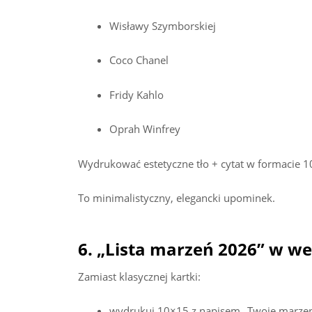
Wisławy Szymborskiej
Coco Chanel
Fridy Kahlo
Oprah Winfrey
Wydrukować estetyczne tło + cytat w formacie 1
To minimalistyczny, elegancki upominek.
6. „Lista marzeń 2026” w wer
Zamiast klasycznej kartki:
wydrukuj 10×15 z napisem „Twoje marzen