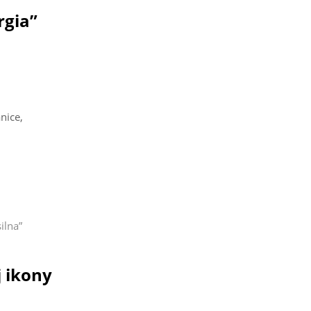
rgia”
nice,
ilna”
j ikony