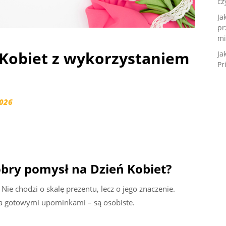
cz
Ja
pr
mi
 Kobiet z wykorzystaniem
Ja
Pr
026
obry pomysł na Dzień Kobiet?
Nie chodzi o skalę prezentu, lecz o jego znaczenie.
a gotowymi upominkami – są osobiste.