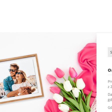
Sz
O
Pr
z 
Da
gd
Gd