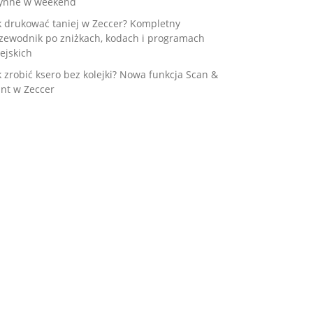
ynne w weekend
k drukować taniej w Zeccer? Kompletny
zewodnik po zniżkach, kodach i programach
ejskich
k zrobić ksero bez kolejki? Nowa funkcja Scan &
int w Zeccer