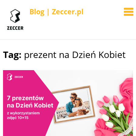
Blog | Zeccer.pl
Tag:
prezent na Dzień Kobiet
Skip
to
content