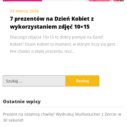
23 marca, 2026
7 prezentów na Dzień Kobiet z
wykorzystaniem zdjęć 10×15
Dlaczego zdjęcia 10×15 to dobry pomysł na Dzień
Kobiet? Dzień Kobiet to moment, w którym liczy się gest.
Nie chodzi o skalę prezentu, lecz…
Szukaj:
Ostatnie wpisy
Prezent na ostatnią chwilę? Wydrukuj Multivoucher z Zeccer w
30 sekund!