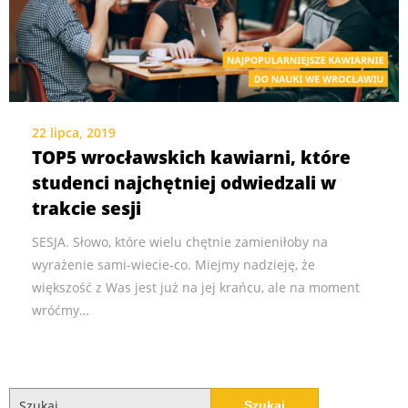
22 lipca, 2019
TOP5 wrocławskich kawiarni, które
studenci najchętniej odwiedzali w
trakcie sesji
SESJA. Słowo, które wielu chętnie zamieniłoby na
wyrażenie sami-wiecie-co. Miejmy nadzieję, że
większość z Was jest już na jej krańcu, ale na moment
wróćmy…
Szukaj: