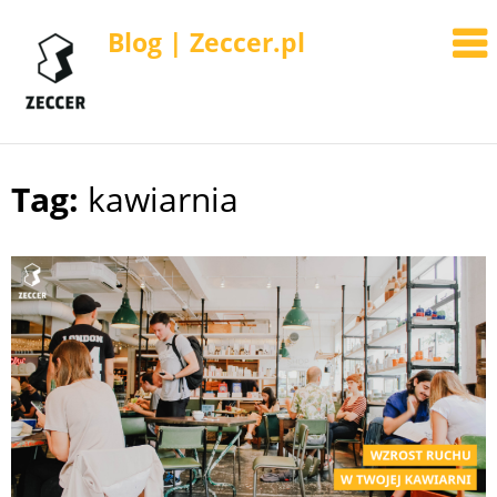
Blog | Zeccer.pl
Tag:
kawiarnia
Skip
to
content