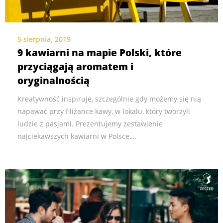
5 sierpnia, 2019
9 kawiarni na mapie Polski, które
przyciągają aromatem i
oryginalnością
Kreatywność inspiruje, szczególnie gdy możemy się nią
napawać przy filiżance kawy, w lokalu, który tworzyli
ludzie z pasjami. Prezentujemy zestawienie
najciekawszych kawiarni w Polsce,…