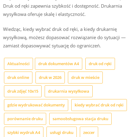
Druk od ręki zapewnia szybkość i dostępność. Drukarnia
wysyłkowa oferuje skalę i elastyczność.
Wiedząc, kiedy wybrać druk od ręki, a kiedy drukarnię
wysyłkową, możesz dopasować rozwiązanie do sytuacji —
zamiast dopasowywać sytuację do ograniczeń.
Aktualności
druk dokumentów A4
druk od ręki
druk online
druk w 2026
druk w mieście
druk zdjęć 10x15
drukarnia wysyłkowa
gdzie wydrukować dokumenty
kiedy wybrać druk od ręki
porównanie druku
samoobsługowa stacja druku
szybki wydruk A4
usługi druku
zeccer