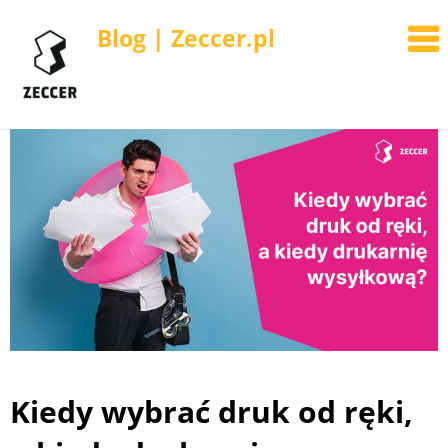
Blog | Zeccer.pl
Skip
to
content
Kiedy wybrać druk od ręki,