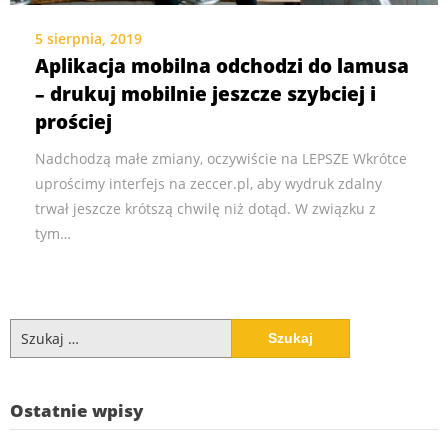
5 sierpnia, 2019
Aplikacja mobilna odchodzi do lamusa
– drukuj mobilnie jeszcze szybciej i
prościej
Nadchodzą małe zmiany, oczywiście na LEPSZE Wkrótce
uprościmy interfejs na zeccer.pl, aby wydruk zdalny
trwał jeszcze krótszą chwilę niż dotąd. W związku z
tym…
Szukaj:
Ostatnie wpisy