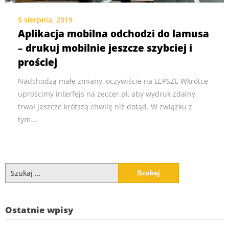
5 sierpnia, 2019
Aplikacja mobilna odchodzi do lamusa
– drukuj mobilnie jeszcze szybciej i
prościej
Nadchodzą małe zmiany, oczywiście na LEPSZE Wkrótce
uprościmy interfejs na zeccer.pl, aby wydruk zdalny
trwał jeszcze krótszą chwilę niż dotąd. W związku z
tym…
Szukaj:
Ostatnie wpisy