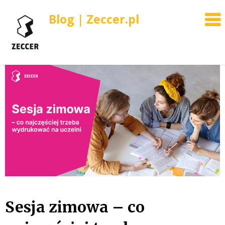
Blog | Zeccer.pl
Skip
to
content
Sesja zimowa – co