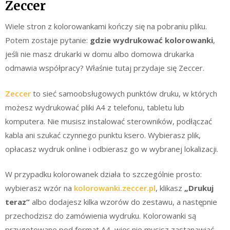
Zeccer
Wiele stron z kolorowankami kończy się na pobraniu pliku.
Potem zostaje pytanie:
gdzie wydrukować kolorowanki
,
jeśli nie masz drukarki w domu albo domowa drukarka
odmawia współpracy? Właśnie tutaj przydaje się Zeccer.
Zeccer
to sieć samoobsługowych punktów druku, w których
możesz wydrukować pliki A4 z telefonu, tabletu lub
komputera. Nie musisz instalować sterowników, podłączać
kabla ani szukać czynnego punktu ksero. Wybierasz plik,
opłacasz wydruk online i odbierasz go w wybranej lokalizacji.
W przypadku kolorowanek działa to szczególnie prosto:
wybierasz wzór na
kolorowanki.zeccer.pl
, klikasz
„Drukuj
teraz”
albo dodajesz kilka wzorów do zestawu, a następnie
przechodzisz do zamówienia wydruku. Kolorowanki są
przygotowane pod format A4, więc nie musisz zastanawiać