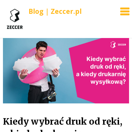
Blog | Zeccer.pl
Skip
to
content
Kiedy wybrać druk od ręki,