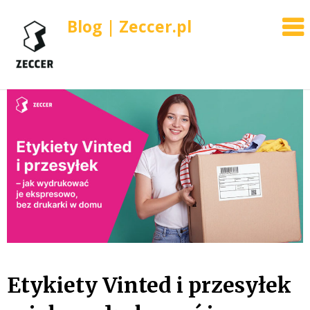
Blog | Zeccer.pl
Skip
to
content
Etykiety Vinted i przesyłek