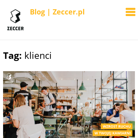
Blog | Zeccer.pl
Tag:
klienci
Skip
to
content