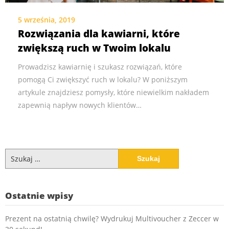
5 września, 2019
Rozwiązania dla kawiarni, które
zwiększą ruch w Twoim lokalu
Prowadzisz kawiarnię i szukasz rozwiązań, które
pomogą Ci zwiększyć ruch w lokalu? W poniższym
artykule znajdziesz pomysły, które niewielkim nakładem
zapewnią napływ nowych klientów…
Szukaj:
Ostatnie wpisy
Prezent na ostatnią chwilę? Wydrukuj Multivoucher z Zeccer w