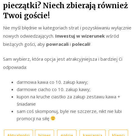
pieczątki? Niech zbierają również
Twoi goście!
Nie myśl błędnie w kategoriach strat i pozyskiwaniu wyłącznie
nowych odwiedzających.
Inwestuj w wizerunek
wśród
bieżących gości, aby
powracali
i
polecali
!
Sam wybierz, która opcja jest atrakcyjniejsza i bardziej Ci
odpowiada:
darmowa kawa co 10. zakup kawy;
darmowe ciacho co 10. zakup kawy;
kupon na kruche ciastko za zakup zestawu kawa +
śniadanie
sam coś skomponuj, byle nie szczerze, nikt nie lubi
promocji na siłę
Aktualności
biznes
goście
kawiarnia
klienci