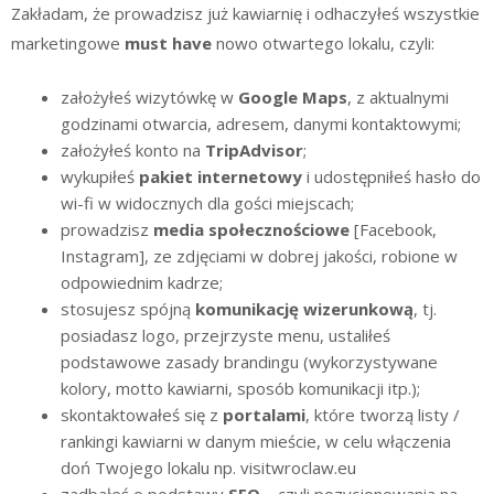
Zakładam, że prowadzisz już kawiarnię i odhaczyłeś wszystkie
marketingowe
must have
nowo otwartego lokalu, czyli:
założyłeś wizytówkę w
Google Maps
, z aktualnymi
godzinami otwarcia, adresem, danymi kontaktowymi;
założyłeś konto na
TripAdvisor
;
wykupiłeś
pakiet internetowy
i udostępniłeś hasło do
wi-fi w widocznych dla gości miejscach;
prowadzisz
media społecznościowe
[Facebook,
Instagram], ze zdjęciami w dobrej jakości, robione w
odpowiednim kadrze;
stosujesz spójną
komunikację wizerunkową
, tj.
posiadasz logo, przejrzyste menu, ustaliłeś
podstawowe zasady brandingu (wykorzystywane
kolory, motto kawiarni, sposób komunikacji itp.);
skontaktowałeś się z
portalami
, które tworzą listy /
rankingi kawiarni w danym mieście, w celu włączenia
doń Twojego lokalu np. visitwroclaw.eu
zadbałeś o podstawy
SEO
– czyli pozycjonowania na