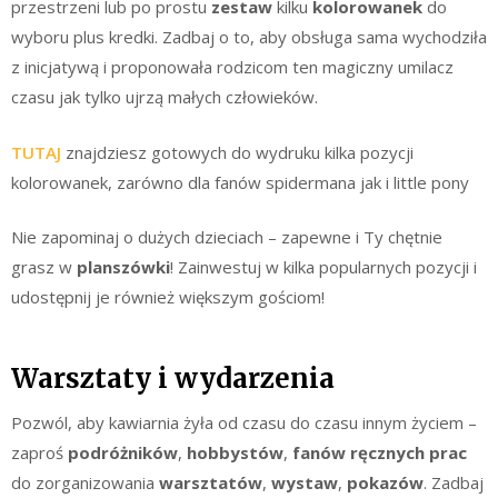
przestrzeni lub po prostu
zestaw
kilku
kolorowanek
do
wyboru plus kredki. Zadbaj o to, aby obsługa sama wychodziła
z inicjatywą i proponowała rodzicom ten magiczny umilacz
czasu jak tylko ujrzą małych człowieków.
TUTAJ
znajdziesz gotowych do wydruku kilka pozycji
kolorowanek, zarówno dla fanów spidermana jak i little pony
Nie zapominaj o dużych dzieciach – zapewne i Ty chętnie
grasz w
planszówki
! Zainwestuj w kilka popularnych pozycji i
udostępnij je również większym gościom!
Warsztaty i wydarzenia
Pozwól, aby kawiarnia żyła od czasu do czasu innym życiem –
zaproś
podróżników
,
hobbystów
,
fanów ręcznych prac
do zorganizowania
warsztatów
,
wystaw
,
pokazów
. Zadbaj