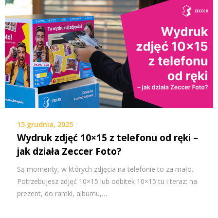
15 grudnia, 2025
Wydruk zdjęć 10×15 z telefonu od ręki –
jak działa Zeccer Foto?
Są momenty, w których zdjęcia na telefonie to za mało.
Potrzebujesz zdjęć 10×15 lub odbitek 10×15 tu i teraz: na
prezent, do ramki, albumu,…