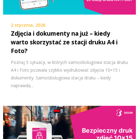
2 stycznia, 2026
Zdjęcia i dokumenty na już – kiedy
warto skorzystać ze stacji druku A4 i
Foto?
Poznaj 5 sytuacji, w których samoobsługowa stacja druku
A4 i Foto pozwala szybko wydrukować zdjęcia 10×15 i
dokumenty. Samoobsługowa stacja druku – kiedy
naprawdę…