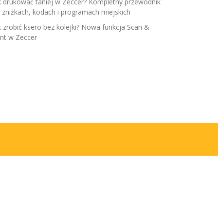
k drukować taniej w Zeccer? Kompletny przewodnik
 zniżkach, kodach i programach miejskich
k zrobić ksero bez kolejki? Nowa funkcja Scan &
int w Zeccer