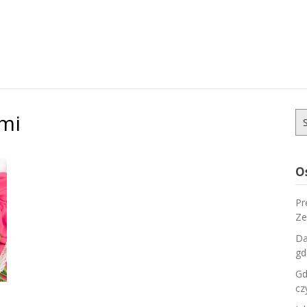
ami
Sz
O
Pr
Ze
Da
gd
Gd
cz