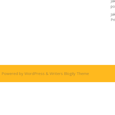
Ja
po
Ja
Pr
| Powered by
WordPress
&
Writers Blogily Theme