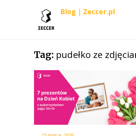
Blog | Zeccer.pl
pudełko ze zdjęci
Skip
Tag:
to
content
23 marca, 2026