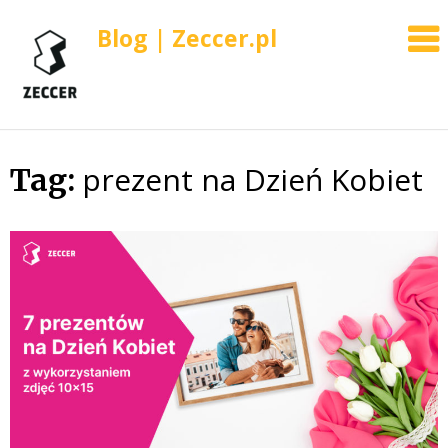
Blog | Zeccer.pl
prezent na Dzień Kobiet
Skip
Tag:
to
content