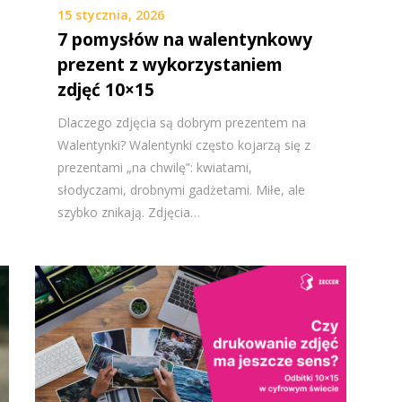
15 stycznia, 2026
7 pomysłów na walentynkowy
prezent z wykorzystaniem
zdjęć 10×15
Dlaczego zdjęcia są dobrym prezentem na
Walentynki? Walentynki często kojarzą się z
prezentami „na chwilę”: kwiatami,
słodyczami, drobnymi gadżetami. Miłe, ale
szybko znikają. Zdjęcia…