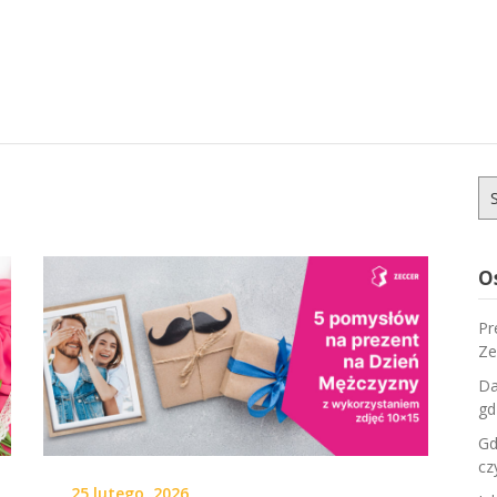
Sz
O
Pr
Ze
Da
gd
Gd
cz
25 lutego, 2026