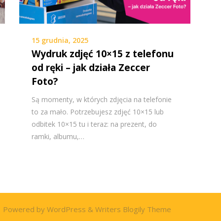
15 grudnia, 2025
Wydruk zdjęć 10×15 z telefonu
od ręki – jak działa Zeccer
Foto?
Są momenty, w których zdjęcia na telefonie
to za mało. Potrzebujesz zdjęć 10×15 lub
odbitek 10×15 tu i teraz: na prezent, do
ramki, albumu,…
| Powered by
WordPress
&
Writers Blogily Theme