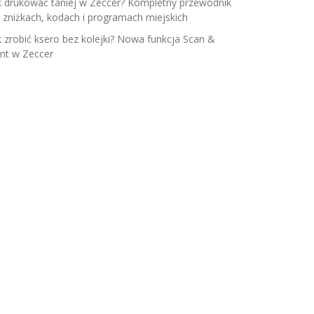
k drukować taniej w Zeccer? Kompletny przewodnik
 zniżkach, kodach i programach miejskich
k zrobić ksero bez kolejki? Nowa funkcja Scan &
int w Zeccer