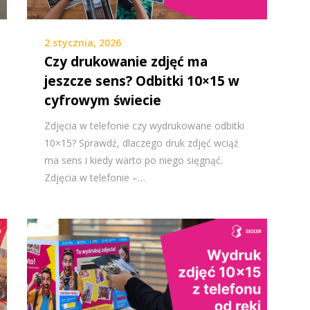
2 stycznia, 2026
Czy drukowanie zdjęć ma
jeszcze sens? Odbitki 10×15 w
cyfrowym świecie
Zdjęcia w telefonie czy wydrukowane odbitki
10×15? Sprawdź, dlaczego druk zdjęć wciąż
ma sens i kiedy warto po niego sięgnąć.
Zdjęcia w telefonie –…