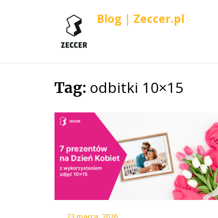
Blog | Zeccer.pl
odbitki 10×15
Skip
Tag:
to
content
23 marca, 2026