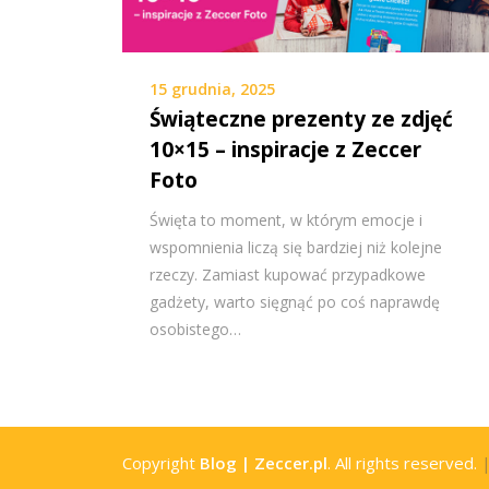
15 grudnia, 2025
Świąteczne prezenty ze zdjęć
10×15 – inspiracje z Zeccer
Foto
Święta to moment, w którym emocje i
wspomnienia liczą się bardziej niż kolejne
rzeczy. Zamiast kupować przypadkowe
gadżety, warto sięgnąć po coś naprawdę
osobistego…
Copyright
Blog | Zeccer.pl
. All rights reserved.