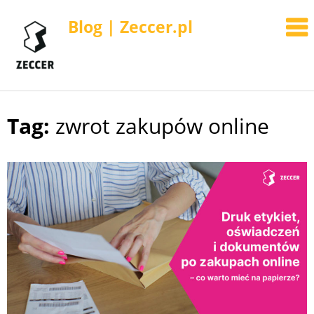
Blog | Zeccer.pl
Tag:
zwrot zakupów online
Skip
to
content