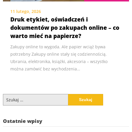
11 lutego, 2026
Druk etykiet, oświadczeń i
dokumentów po zakupach online – co
warto mieć na papierze?
Zakupy online to wygoda. Ale papier wciąż bywa
potrzebny Zakupy online stały się codziennością.
Ubrania, elektronika, książki, akcesoria – wszystko
można zamówić bez wychodzenia…
Szukaj:
Ostatnie wpisy