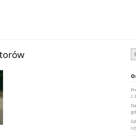
atorów
Sz
O
Pr
z 
Da
gd
Gd
cz