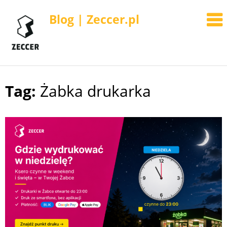
Blog | Zeccer.pl
Tag:
Żabka drukarka
Skip
to
content