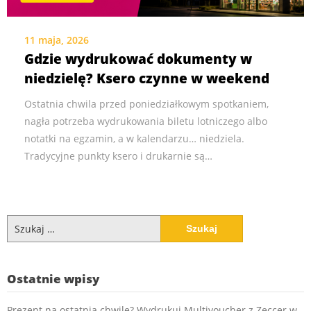
11 maja, 2026
Gdzie wydrukować dokumenty w
niedzielę? Ksero czynne w weekend
Ostatnia chwila przed poniedziałkowym spotkaniem,
nagła potrzeba wydrukowania biletu lotniczego albo
notatki na egzamin, a w kalendarzu… niedziela.
Tradycyjne punkty ksero i drukarnie są…
Szukaj:
Ostatnie wpisy
Prezent na ostatnią chwilę? Wydrukuj Multivoucher z Zeccer w