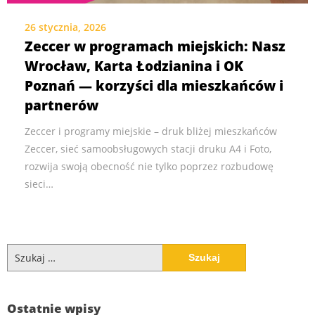
26 stycznia, 2026
Zeccer w programach miejskich: Nasz
Wrocław, Karta Łodzianina i OK
Poznań — korzyści dla mieszkańców i
partnerów
Zeccer i programy miejskie – druk bliżej mieszkańców
Zeccer, sieć samoobsługowych stacji druku A4 i Foto,
rozwija swoją obecność nie tylko poprzez rozbudowę
sieci…
Szukaj:
Ostatnie wpisy