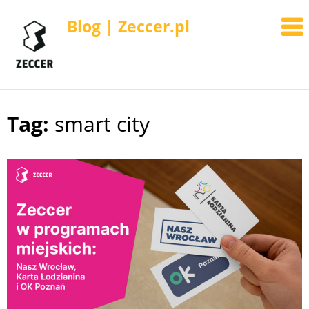
Blog | Zeccer.pl
Tag:
smart city
Skip
to
content