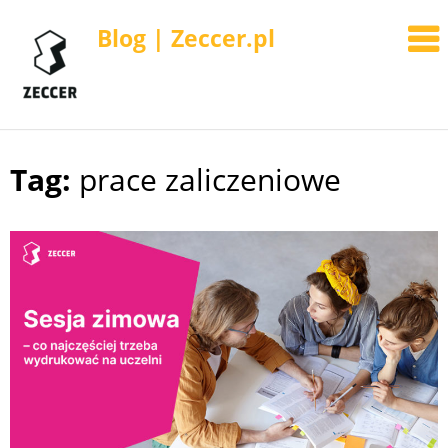
Blog | Zeccer.pl
Tag:
prace zaliczeniowe
Skip
to
content