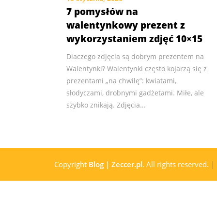
7 pomysłów na
walentynkowy prezent z
wykorzystaniem zdjęć 10×15
Dlaczego zdjęcia są dobrym prezentem na
Walentynki? Walentynki często kojarzą się z
prezentami „na chwilę”: kwiatami,
słodyczami, drobnymi gadżetami. Miłe, ale
szybko znikają. Zdjęcia…
Copyright
Blog | Zeccer.pl
. All rights reserved.
|