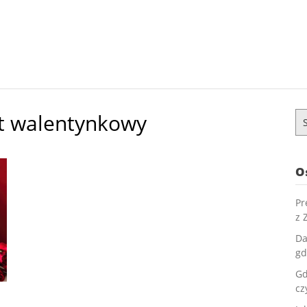
t walentynkowy
Sz
O
Pr
z 
Da
gd
Gd
cz