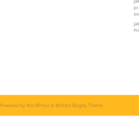
Ja
pr
mi
Ja
Pr
 Powered by
WordPress
&
Writers Blogily Theme