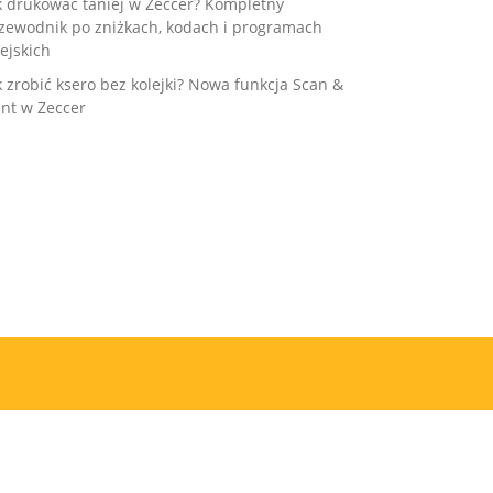
k drukować taniej w Zeccer? Kompletny
zewodnik po zniżkach, kodach i programach
ejskich
k zrobić ksero bez kolejki? Nowa funkcja Scan &
int w Zeccer