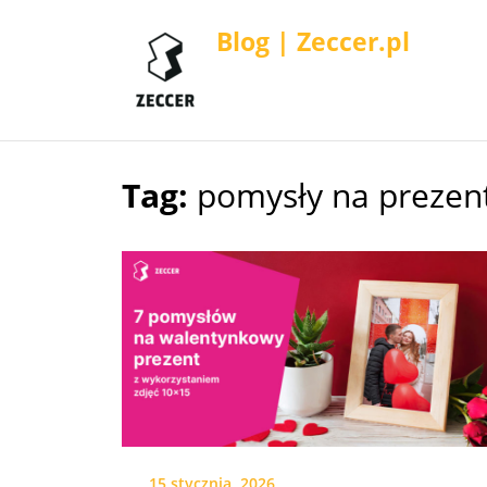
Blog | Zeccer.pl
Tag:
pomysły na prezen
Skip
to
content
15 stycznia, 2026