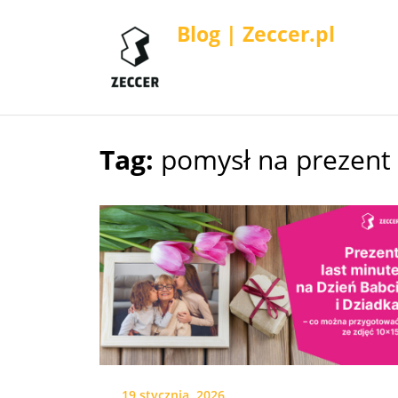
Blog | Zeccer.pl
Tag:
pomysł na prezent 
Skip
to
content
19 stycznia, 2026