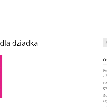
dla dziadka
Sz
O
Pr
z 
Da
gd
Gd
cz