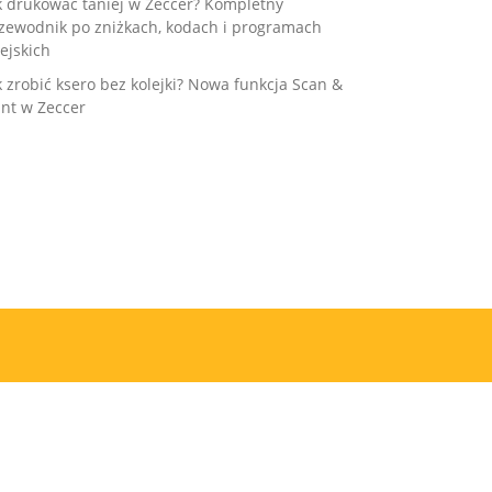
k drukować taniej w Zeccer? Kompletny
zewodnik po zniżkach, kodach i programach
ejskich
k zrobić ksero bez kolejki? Nowa funkcja Scan &
int w Zeccer