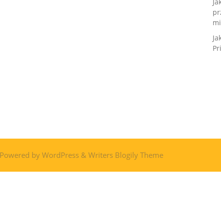
Ja
pr
mi
Ja
Pr
 Powered by
WordPress
&
Writers Blogily Theme