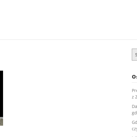
Sz
O
Pr
z 
Da
gd
Gd
cz