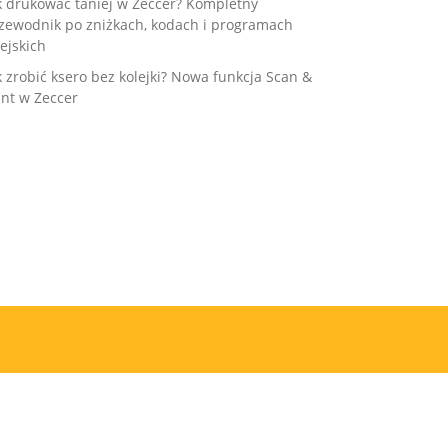
k drukować taniej w Zeccer? Kompletny
zewodnik po zniżkach, kodach i programach
ejskich
k zrobić ksero bez kolejki? Nowa funkcja Scan &
int w Zeccer