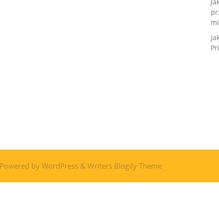
Ja
pr
mi
Ja
Pr
 Powered by
WordPress
&
Writers Blogily Theme