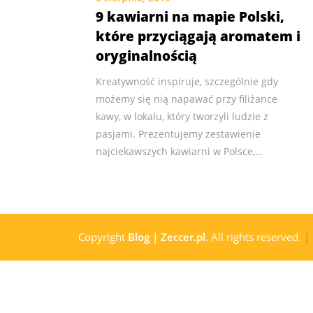
9 kawiarni na mapie Polski,
które przyciągają aromatem i
oryginalnością
Kreatywność inspiruje, szczególnie gdy
możemy się nią napawać przy filiżance
kawy, w lokalu, który tworzyli ludzie z
pasjami. Prezentujemy zestawienie
najciekawszych kawiarni w Polsce,…
Copyright
Blog | Zeccer.pl
. All rights reserved.
|