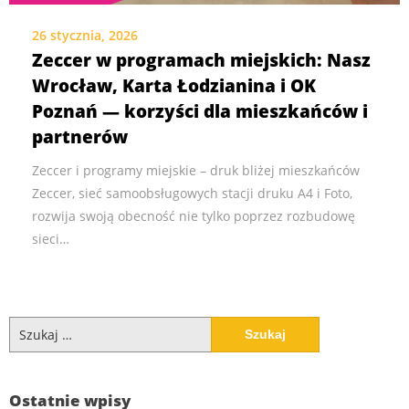
26 stycznia, 2026
Zeccer w programach miejskich: Nasz
Wrocław, Karta Łodzianina i OK
Poznań — korzyści dla mieszkańców i
partnerów
Zeccer i programy miejskie – druk bliżej mieszkańców
Zeccer, sieć samoobsługowych stacji druku A4 i Foto,
rozwija swoją obecność nie tylko poprzez rozbudowę
sieci…
Szukaj:
Ostatnie wpisy