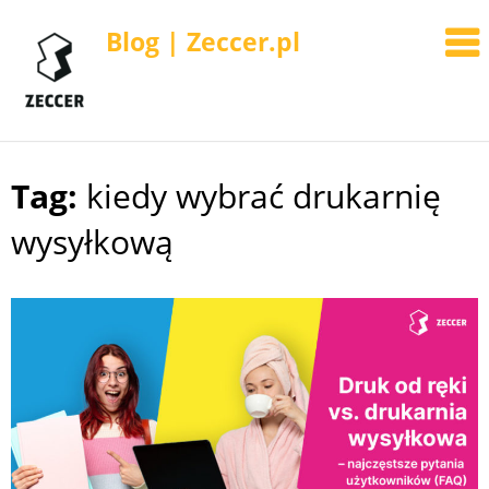
Blog | Zeccer.pl
Tag:
kiedy wybrać drukarnię
Skip
to
wysyłkową
content