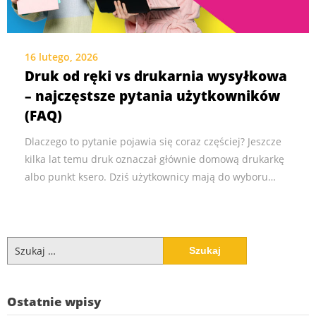
16 lutego, 2026
Druk od ręki vs drukarnia wysyłkowa
– najczęstsze pytania użytkowników
(FAQ)
Dlaczego to pytanie pojawia się coraz częściej? Jeszcze
kilka lat temu druk oznaczał głównie domową drukarkę
albo punkt ksero. Dziś użytkownicy mają do wyboru…
Szukaj:
Ostatnie wpisy