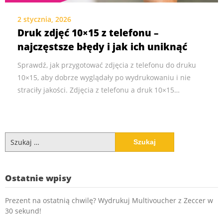
2 stycznia, 2026
Druk zdjęć 10×15 z telefonu –
najczęstsze błędy i jak ich uniknąć
Sprawdź, jak przygotować zdjęcia z telefonu do druku
10×15, aby dobrze wyglądały po wydrukowaniu i nie
straciły jakości. Zdjęcia z telefonu a druk 10×15…
Szukaj:
Ostatnie wpisy
Prezent na ostatnią chwilę? Wydrukuj Multivoucher z Zeccer w
30 sekund!