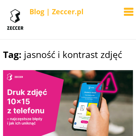
Blog | Zeccer.pl
Tag:
jasność i kontrast zdjęć
Skip
to
content