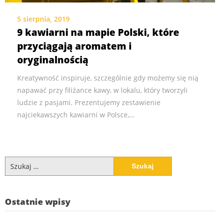
5 sierpnia, 2019
9 kawiarni na mapie Polski, które
przyciągają aromatem i
oryginalnością
Kreatywność inspiruje, szczególnie gdy możemy się nią
napawać przy filiżance kawy, w lokalu, który tworzyli
ludzie z pasjami. Prezentujemy zestawienie
najciekawszych kawiarni w Polsce,…
Szukaj:
Ostatnie wpisy