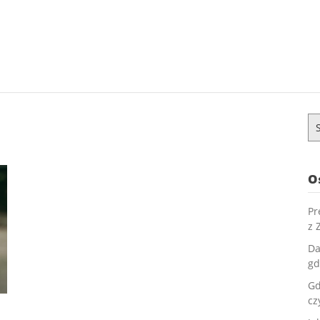
Sz
O
Pr
z 
Da
gd
Gd
cz