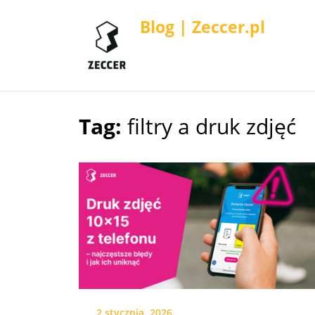
Blog | Zeccer.pl
Tag:
filtry a druk zdjęć
Skip
to
content
2 stycznia, 2026