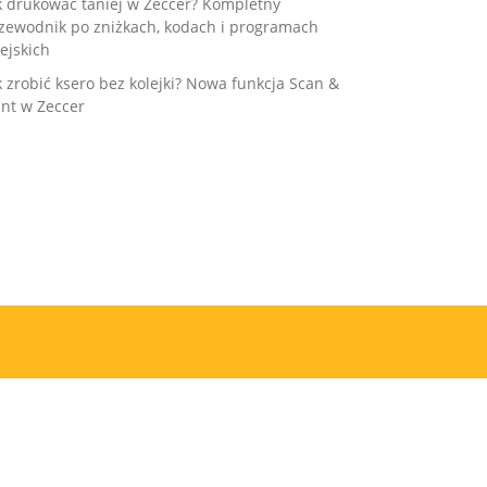
k drukować taniej w Zeccer? Kompletny
zewodnik po zniżkach, kodach i programach
ejskich
k zrobić ksero bez kolejki? Nowa funkcja Scan &
int w Zeccer