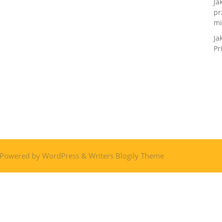
Ja
pr
mi
Ja
Pr
 Powered by
WordPress
&
Writers Blogily Theme