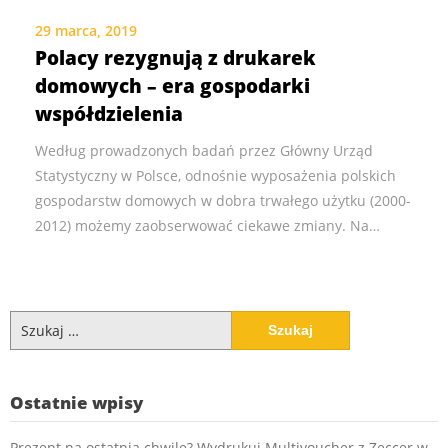
29 marca, 2019
Polacy rezygnują z drukarek
domowych – era gospodarki
współdzielenia
Według prowadzonych badań przez Główny Urząd
Statystyczny w Polsce, odnośnie wyposażenia polskich
gospodarstw domowych w dobra trwałego użytku (2000-
2012) możemy zaobserwować ciekawe zmiany. Na…
Szukaj:
Ostatnie wpisy
Prezent na ostatnią chwilę? Wydrukuj Multivoucher z Zeccer w