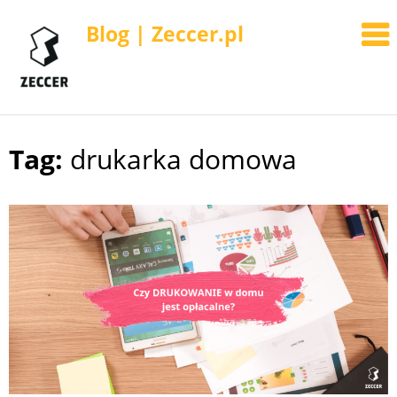
Blog | Zeccer.pl
Tag:
drukarka domowa
Skip
to
content