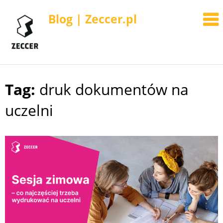
Blog | Zeccer.pl
Tag:
druk dokumentów na
Skip
to
uczelni
content