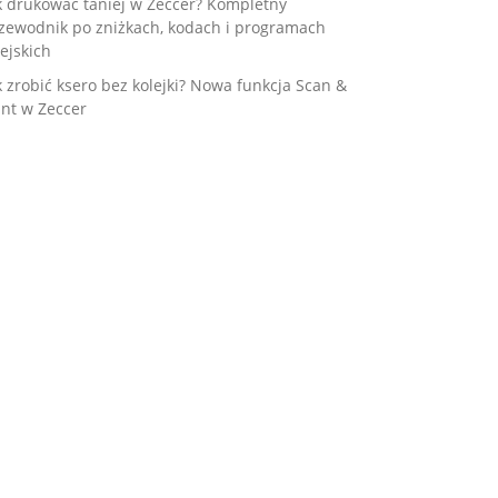
k drukować taniej w Zeccer? Kompletny
zewodnik po zniżkach, kodach i programach
ejskich
k zrobić ksero bez kolejki? Nowa funkcja Scan &
int w Zeccer