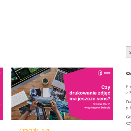
Sz
O
Pr
z 
Da
gd
Gd
cz
2 stycznia, 2026