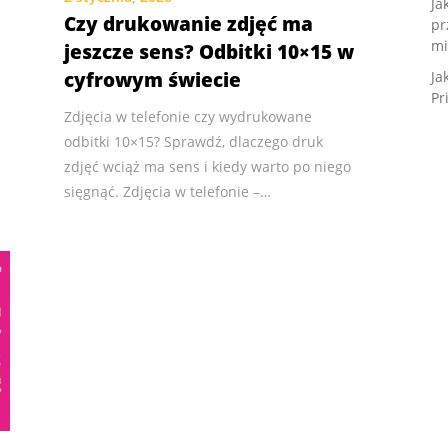
Ja
Czy drukowanie zdjęć ma
pr
mi
jeszcze sens? Odbitki 10×15 w
cyfrowym świecie
Ja
Pr
Zdjęcia w telefonie czy wydrukowane
odbitki 10×15? Sprawdź, dlaczego druk
zdjęć wciąż ma sens i kiedy warto po niego
sięgnąć. Zdjęcia w telefonie –…