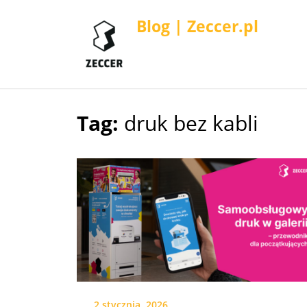
Blog | Zeccer.pl
Tag:
druk bez kabli
Skip
to
content
2 stycznia, 2026