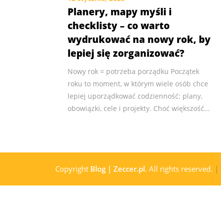
Planery, mapy myśli i
checklisty – co warto
wydrukować na nowy rok, by
lepiej się zorganizować?
Nowy rok = potrzeba porządku Początek
roku to moment, w którym wiele osób chce
lepiej uporządkować codzienność: plany,
obowiązki, cele i projekty. Choć większość…
Copyright
Blog | Zeccer.pl
. All rights reserved.
|