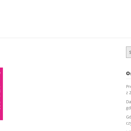
Sz
O
Pr
z 
Da
gd
Gd
cz