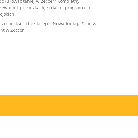
k drukować taniej w Zeccer? Kompletny
zewodnik po zniżkach, kodach i programach
ejskich
k zrobić ksero bez kolejki? Nowa funkcja Scan &
int w Zeccer