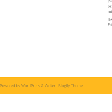
Ja
pr
mi
Ja
Pr
 Powered by
WordPress
&
Writers Blogily Theme