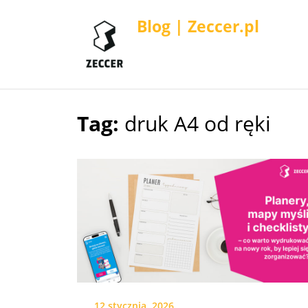
Blog | Zeccer.pl
Tag:
druk A4 od ręki
Skip
to
content
12 stycznia, 2026