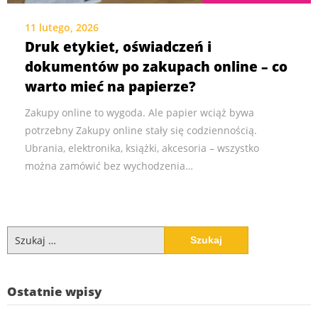
11 lutego, 2026
Druk etykiet, oświadczeń i
dokumentów po zakupach online – co
warto mieć na papierze?
Zakupy online to wygoda. Ale papier wciąż bywa
potrzebny Zakupy online stały się codziennością.
Ubrania, elektronika, książki, akcesoria – wszystko
można zamówić bez wychodzenia…
Szukaj:
Ostatnie wpisy