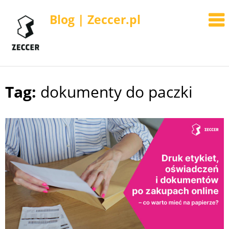
Blog | Zeccer.pl
Tag:
dokumenty do paczki
Skip
to
content