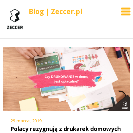
Blog | Zeccer.pl
Skip
to
content
29 marca, 2019
Polacy rezygnują z drukarek domowych