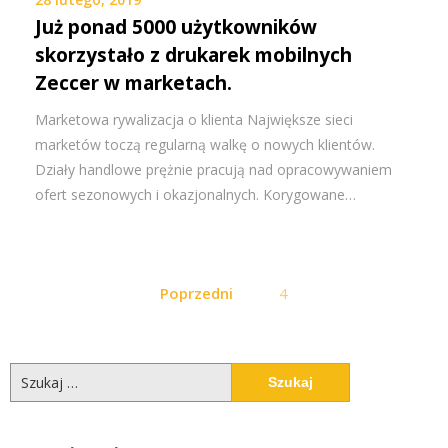
Już ponad 5000 użytkowników
skorzystało z drukarek mobilnych
Zeccer w marketach.
Marketowa rywalizacja o klienta Największe sieci
marketów toczą regularną walkę o nowych klientów.
Działy handlowe prężnie pracują nad opracowywaniem
ofert sezonowych i okazjonalnych. Korygowane…
Stronicowanie
Poprzedni
4
wpisów
Szukaj: