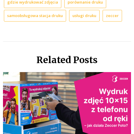
gdzie wydrukować zdjęcia
porównanie druku
samoobsługowa stacja druku
usługi druku
zeccer
Related Posts